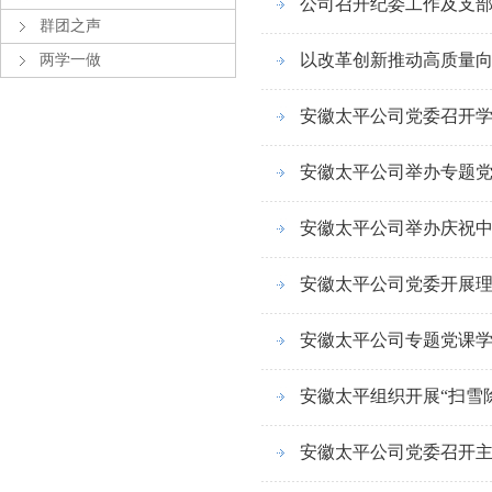
公司召开纪委工作及支
群团之声
以改革创新推动高质量
两学一做
安徽太平公司党委召开
安徽太平公司举办专题
安徽太平公司举办庆祝中
安徽太平公司党委开展
安徽太平公司专题党课
安徽太平组织开展“扫雪
安徽太平公司党委召开