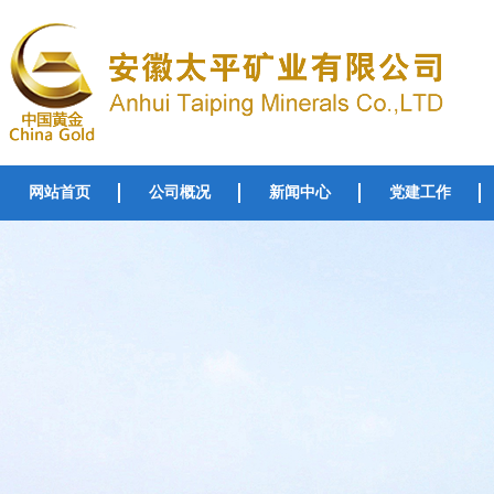
网站首页
公司概况
新闻中心
党建工作