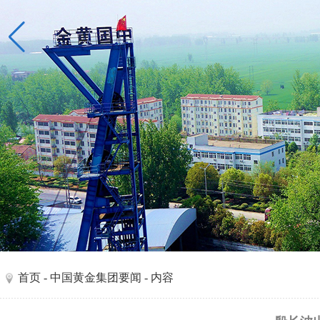
首页
-
中国黄金集团要闻
- 内容