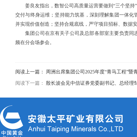
姜良友指出，数智公司高质量运营要做到“三个坚持
交付与终身运维；坚持能力筑基，深刻理解集团一体化
并实现价值创造；坚持合规底线，严守项目招标、数据
集团公司在京有关子公司及总部各部室主要负责同
频在分会场参会。
阅读上一篇：
周洲出席集团公司2025年度“青马工程”
阅读下一篇：
殷长波会见中信证券党委副书记、总经理