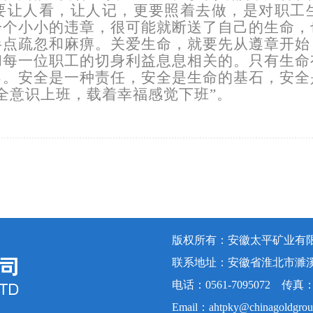
要让人看，让人记，更要照着去做，是对职工
一个小小的违章，很可能就断送了自己的生命，
半点疏忽和麻痹。关爱生命，就要先从遵章开始
和每一位职工的切身利益息息相关的。只有生命
己。安全是一种责任，安全是生命的基石，安全
全意识上班，载着幸福感觉下班”。
版权所有：安徽太平矿业有
联系地址：安徽省淮北市濉
电话：0561-7095072 传真：05
Email：
ahtpky@chinagoldgro