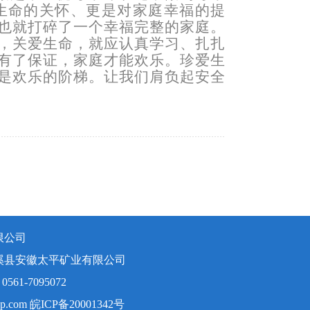
生命的关怀、更是对家庭幸福的提
也就打碎了一个幸福完整的家庭。
，关爱生命，就应认真学习、扎扎
有了保证，家庭才能欢乐。珍爱生
是欢乐的阶梯。让我们肩负起安全
限公司
溪县安徽太平矿业有限公司
61-7095072
up.com
皖ICP备20001342号