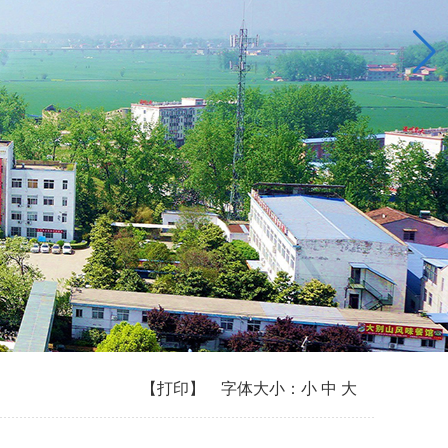
【
打印
】 字体大小：
小
中
大