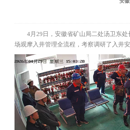
安徽
4月29
日，安徽省矿山局二处汤卫东处
场
观摩入井管理全流程，考察调研
了
入井